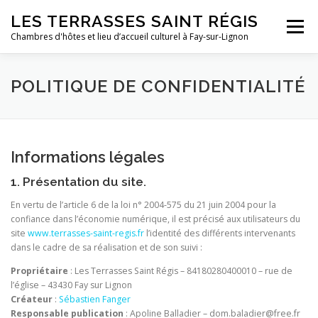
Aller
LES TERRASSES SAINT RÉGIS
au
Menu
contenu
Chambres d'hôtes et lieu d’accueil culturel à Fay-sur-Lignon
LIEUX D’ACCUEIL
RÉSERVER
ACTIVITÉS
POLITIQUE DE CONFIDENTIALITÉ
À PROPOS
PHOTOS
PLANS D’ACCÈS
Informations légales
1. Présentation du site.
En vertu de l’article 6 de la loi n° 2004-575 du 21 juin 2004 pour la
confiance dans l’économie numérique, il est précisé aux utilisateurs du
site
www.terrasses-saint-regis.fr
l’identité des différents intervenants
dans le cadre de sa réalisation et de son suivi :
Propriétaire
: Les Terrasses Saint Régis – 84180280400010 – rue de
l’église – 43430 Fay sur Lignon
Créateur
:
Sébastien Fanger
Responsable publication
: Apoline Balladier – dom.baladier@free.fr