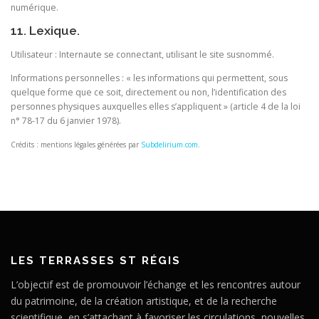
numérique.
11. Lexique.
Utilisateur : Internaute se connectant, utilisant le site susnommé.
Informations personnelles : « les informations qui permettent, sous
quelque forme que ce soit, directement ou non, l’identification des
personnes physiques auxquelles elles s’appliquent » (article 4 de la loi
n° 78-17 du 6 janvier 1978).
Crédits : mentions légales générées par
Subdelirium.com
.
LES TERRASSES ST RÉGIS
L’objectif est de promouvoir l’échange et les rencontres autour
du patrimoine, de la création artistique, et de la recherche
scientifique, en s’attachant à favoriser les circulations, nouvelles