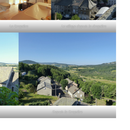
La Drapière
Le village depuis la drapière
Depuis la Drapière