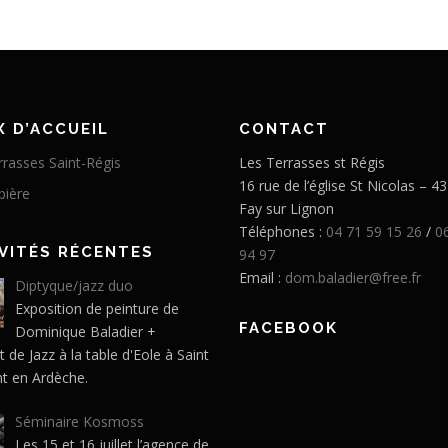
X D’ACCUEIL
CONTACT
rrasses Saint-Régis
Les Terrasses st Régis
16 rue de l’église St Nicolas – 4
pière
Fay sur Lignon
Téléphones :
04 71 59 15 26
/
0
VITÉS RÉCENTES
94 97
Email :
dom.baladier@free.fr
Diptyque/jazz duo
Exposition de peinture de
FACEBOOK
Dominique Baladier +
 de Jazz à la table d'Eole à Saint
t en Ardèche.
Séminaire Kosmoss
Les 15 et 16 juillet l’agence de