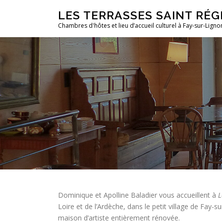
Aller
LES TERRASSES SAINT RÉG
au
Chambres d'hôtes et lieu d’accueil culturel à Fay-sur-Ligno
contenu
Dominique et Apolline Baladier vous accueillent à
L
Loire et de l’Ardèche, dans le petit village de Fay-
maison d’artiste entièrement rénovée.