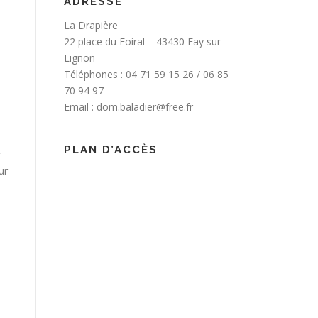
ADRESSE
La Drapière
22 place du Foiral – 43430 Fay sur
Lignon
Téléphones :
04 71 59 15 26
/
06 85
70 94 97
Email :
dom.baladier@free.fr
PLAN D’ACCÈS
r
ur