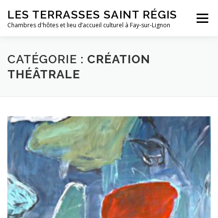
Aller
LES TERRASSES SAINT RÉGIS
au
Menu
contenu
Chambres d'hôtes et lieu d’accueil culturel à Fay-sur-Lignon
LIEUX D’ACCUEIL
RÉSERVER
ACTIVITÉS
CATÉGORIE :
CRÉATION
THÉÂTRALE
À PROPOS
PHOTOS
PLANS D’ACCÈS