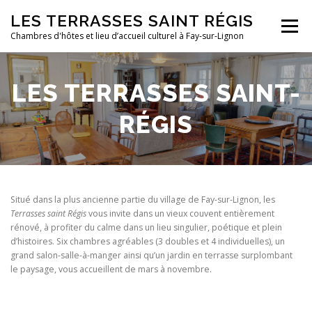
Aller
LES TERRASSES SAINT RÉGIS
au
Menu
contenu
Chambres d'hôtes et lieu d’accueil culturel à Fay-sur-Lignon
LIEUX D’ACCUEIL
RÉSERVER
ACTIVITÉS
LES TERRASSES SAINT-
RÉGIS
À PROPOS
PHOTOS
PLANS D’ACCÈS
Situé dans la plus ancienne partie du village de Fay-sur-Lignon, les
Terrasses saint Régis
vous invite dans un vieux couvent entièrement
rénové, à profiter du calme dans un lieu singulier, poétique et plein
d’histoires. Six chambres agréables (3 doubles et 4 individuelles), un
grand salon-salle-à-manger ainsi qu’un jardin en terrasse surplombant
le paysage, vous accueillent de mars à novembre.