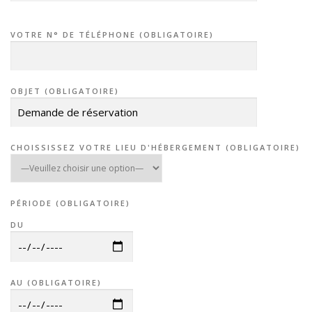
VEUILLEZ LAISSER CE CHAMP VIDE.
VEUILLEZ LAISSER CE CHAMP VIDE.
VOTRE N° DE TÉLÉPHONE (OBLIGATOIRE)
OBJET (OBLIGATOIRE)
CHOISSISSEZ VOTRE LIEU D'HÉBERGEMENT (OBLIGATOIRE)
PÉRIODE (OBLIGATOIRE)
DU
AU (OBLIGATOIRE)