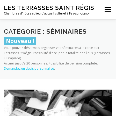
Aller
LES TERRASSES SAINT RÉGIS
au
Menu
contenu
Chambres d'hôtes et lieu d’accueil culturel à Fay-sur-Lignon
LIEUX D’ACCUEIL
RÉSERVER
ACTIVITÉS
CATÉGORIE :
SÉMINAIRES
Nouveau !
Vous pouvez désormais organiser vos séminaires à la carte aux
À PROPOS
PHOTOS
PLANS D’ACCÈS
Terrasses St Régis. Possibilité d’occuper la totalité des lieux (Terrasses
+ Drapière).
Accueil jusqu’à 20 personnes. Possibilité de pension complète.
Demandez un devis personnalisé
.