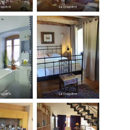
rapière
La Drapière
rapière
La Drapière