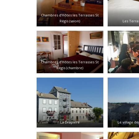
Chambres d’Hôtes les Terrasses St
Régis (salon)
Les Terra
Chambres d’Hôtes les Terrasses St
Régis (chambre)
La Drapière
Le village de