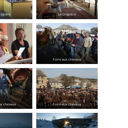
rapière
La Drapière
Foire aux chevaux
ux chevaux
Foire aux chevaux