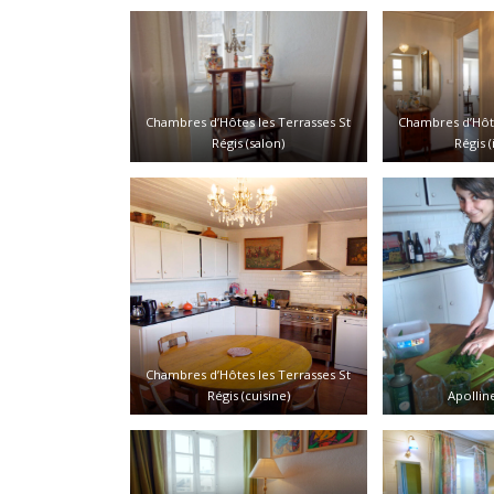
Chambres d’Hôtes les Terrasses St
Chambres d’Hôte
Régis (salon)
Régis (
Chambres d’Hôtes les Terrasses St
Régis (cuisine)
Apollin