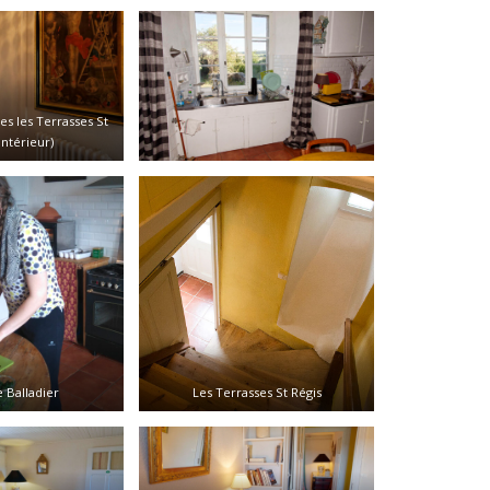
s les Terrasses St
intérieur)
e Balladier
Les Terrasses St Régis