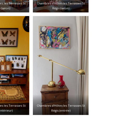
s les Terrasses St
Chambres d’Hôtes les Terrasses St
 (salon)
Régis (salon)
s les Terrasses St
Chambres d’Hôtes les Terrasses St
intérieur)
Régis (entrée)