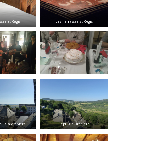
sses St Régis
Les Terrasses St Régis
puis la drapière
Depuis la Drapière