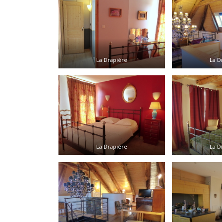
La Drapière
La D
La Drapière
La D