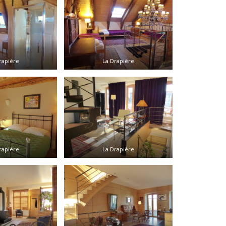
rapière
La Drapière
rapière
La Drapière