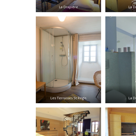
La Drapière
La D
Les Terrasses St Régis
La D