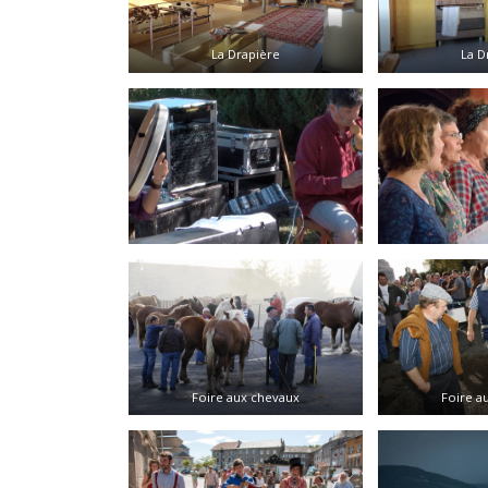
La Drapière
La D
Foire aux chevaux
Foire a